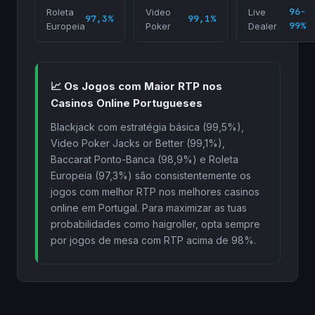
96-
Roleta
Video
Live
97,3%
99,1%
99%
Europeia
Poker
Dealer
📈 Os Jogos com Maior RTP nos
Casinos Online Portugueses
Blackjack com estratégia básica (99,5%),
Video Poker Jacks or Better (99,1%),
Baccarat Ponto-Banca (98,9%) e Roleta
Europeia (97,3%) são consistentemente os
jogos com melhor RTP nos melhores casinos
online em Portugal. Para maximizar as tuas
probabilidades como haigroller, opta sempre
por jogos de mesa com RTP acima de 98%.