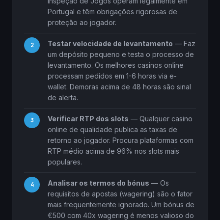
Inspeção de Jogos operam legalmente em
Portugal e têm obrigações rigorosas de
proteção ao jogador.
Testar velocidade de levantamento
— Faz
um depósito pequeno e testa o processo de
levantamento. Os melhores casinos online
processam pedidos em 1-6 horas via e-
wallet. Demoras acima de 48 horas são sinal
de alerta.
Verificar RTP dos slots
— Qualquer casino
online de qualidade publica as taxas de
retorno ao jogador. Procura plataformas com
RTP médio acima de 96% nos slots mais
populares.
Analisar os termos do bónus
— Os
requisitos de apostas (wagering) são o fator
mais frequentemente ignorado. Um bónus de
€500 com 40x wagering é menos valioso do