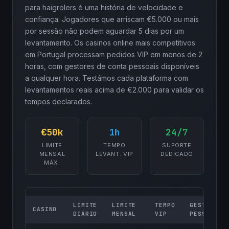
para haigrolers é uma história de velocidade e
confiança. Jogadores que arriscam €5.000 ou mais
por sessão não podem aguardar 5 dias por um
levantamento. Os casinos online mais competitivos
em Portugal processam pedidos VIP em menos de 2
horas, com gestores de conta pessoais disponíveis
a qualquer hora. Testámos cada plataforma com
levantamentos reais acima de €2.000 para validar os
tempos declarados.
€50k
1h
24/7
LIMITE
TEMPO
SUPORTE
MENSAL
LEVANT. VIP
DEDICADO
MÁX.
LIMITE
LIMITE
TEMPO
GESTOR
CASINO
DIÁRIO
MENSAL
VIP
PESSOAL