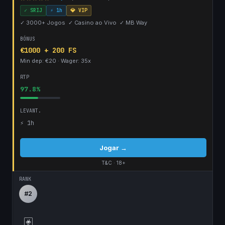
✓ SRIJ
⚡ 1h
💎 VIP
✓ 3000+ Jogos ✓ Casino ao Vivo ✓ MB Way
€1000 + 200 FS
Min dep: €20 · Wager: 35x
97.8%
⚡ 1h
Jogar →
T&C · 18+
#2
🃏