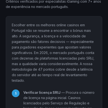
Critérios verificados por especialistas iGaming com 7+ anos
de experiência no mercado português.
Escolher entre os melhores online casinos em
Portugal não se resume a encontrar o bónus mais
alto. A segurança, a licença e a velocidade de
pagamento são fatores decisivos — especialmente
para jogadores experientes que apostam valores
significativos. Em 2026, o mercado português conta
com dezenas de plataformas licenciadas pelo SRIJ,
mas a qualidade varia consideravelmente. A nossa
metodologia de 47 pontos cobre desde a latência
do servidor até ao tempo real de levantamento
testado.
Verificar licença SRIJ
— Procura o número
de licença na página inicial. Casinos
licenciados pelo Serviço de Regulação e