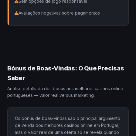
Sem opções de jogo responsável
Avaliações negativas sobre pagamentos
Bónus de Boas-Vindas: O Que Precisas
Saber
Análise detalhada dos bónus nos melhores casinos online
portugueses — valor real versus marketing.
Os bónus de boas-vindas são o principal argumento
de venda dos melhores casinos online em Portugal,
mas o valor real de uma oferta só se revela quando