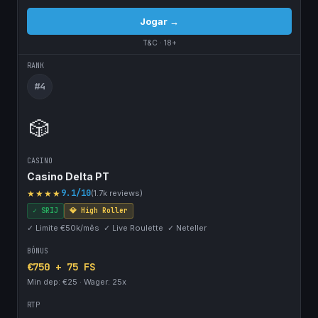
Jogar →
T&C · 18+
#4
🎲
Casino Delta PT
9.1/10
★★★★
(1.7k reviews)
✓ SRIJ
💎 High Roller
✓ Limite €50k/mês ✓ Live Roulette ✓ Neteller
€750 + 75 FS
Min dep: €25 · Wager: 25x