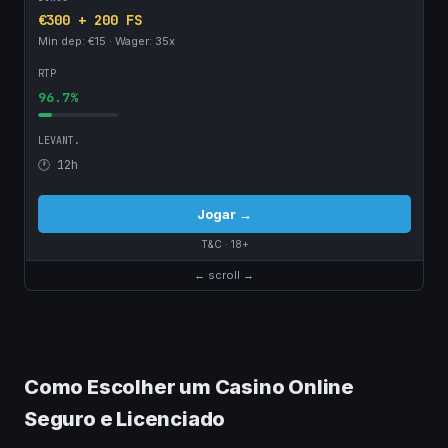
€300 + 200 FS
Min dep: €15 · Wager: 35x
96.7%
🕐 12h
Jogar →
T&C · 18+
← scroll →
Como Escolher um Casino Online
Seguro e Licenciado