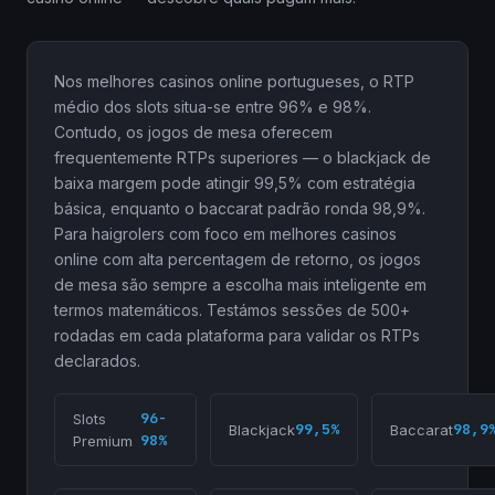
Nos melhores casinos online portugueses, o RTP
médio dos slots situa-se entre 96% e 98%.
Contudo, os jogos de mesa oferecem
frequentemente RTPs superiores — o blackjack de
baixa margem pode atingir 99,5% com estratégia
básica, enquanto o baccarat padrão ronda 98,9%.
Para haigrolers com foco em melhores casinos
online com alta percentagem de retorno, os jogos
de mesa são sempre a escolha mais inteligente em
termos matemáticos. Testámos sessões de 500+
rodadas em cada plataforma para validar os RTPs
declarados.
96-
Slots
99,5%
98,9
Blackjack
Baccarat
98%
Premium