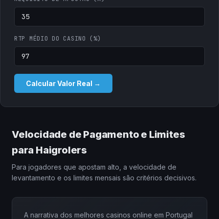
RTP MÉDIO DO CASINO (%)
Calcular Valor Real →
Velocidade de Pagamento e Limites
para Haigrolers
Para jogadores que apostam alto, a velocidade de
levantamento e os limites mensais são critérios decisivos.
A narrativa dos melhores casinos online em Portugal