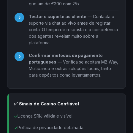
que um de €300 com 25x.
Testar o suporte ao cliente
— Contacta o
suporte via chat ao vivo antes de registar
conta. O tempo de resposta e a competência
dos agentes revelam muito sobre a
plataforma.
Confirmar métodos de pagamento
portugueses
— Verifica se aceitam MB Way,
Multibanco e outras soluções locais, tanto
para depósitos como levantamentos.
✅ Sinais de Casino Confiável
Licença SRIJ válida e visível
Política de privacidade detalhada