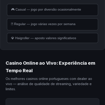
🎮 Casual — jogo por diversão ocasionalmente
🃏 Regular — jogo várias vezes por semana
💎 Haigroller — aposto valores significativos
Casino Online ao Vivo: Experiência em
Tempo Real
Os melhores casinos online portugueses com dealer ao
vivo — análise de qualidade de streaming, variedade e
limites.