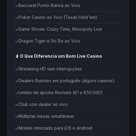
Baccarat Ponto-Banca ao Vivo
Poker Casino ao Vivo (Texas Hold'em)
Game Shows: Crazy Time, Monopoly Live
Dragon Tiger e Sic Bo ao Vivo
📡 O Que Diferencia um Bom Live Casino
Streaming HD sem interrupções
Dealers fluentes em português (alguns casinos)
Limites de aposta flexíveis (€1 a €50.000)
Chat com dealer ao vivo
Múltiplas mesas simultâneas
Mobile otimizado para iOS e Android